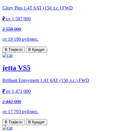
Glory Plus
1.4T 6AT (150 л.с.) FWD
₽
от
1 587 000
2 558 000
от
19 196
руб/мес.
В Trade-in
В Кредит
jetta VS5
Brilliant Enjoyment
1.4T 6AT (150 л.с.) FWD
₽
от
1 471 000
2 442 000
от
17 793
руб/мес.
В Trade-in
В Кредит