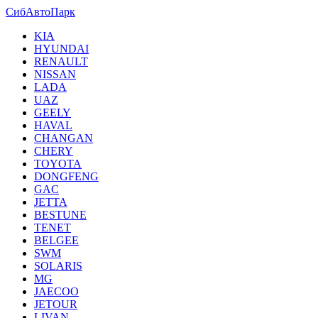
СибАвтоПарк
KIA
HYUNDAI
RENAULT
NISSAN
LADA
UAZ
GEELY
HAVAL
CHANGAN
CHERY
TOYOTA
DONGFENG
GAC
JETTA
BESTUNE
TENET
BELGEE
SWM
SOLARIS
MG
JAECOO
JETOUR
LIVAN