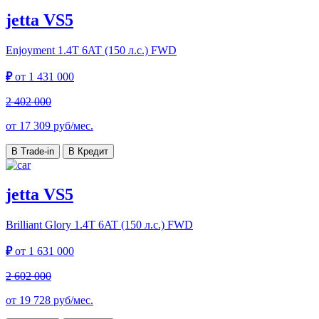
jetta VS5
Enjoyment
1.4T 6AT (150 л.с.) FWD
₽
от
1 431 000
2 402 000
от
17 309
руб/мес.
В Trade-in
В Кредит
jetta VS5
Brilliant Glory
1.4T 6AT (150 л.с.) FWD
₽
от
1 631 000
2 602 000
от
19 728
руб/мес.