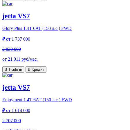
jetta VS7
Glory Plus
1.4T 6AT (150 л.с.) FWD
₽
от
1 737 000
2 830 000
от
21 011
руб/мес.
В Trade-in
В Кредит
jetta VS7
Enjoyment
1.4T 6AT (150 л.с.) FWD
₽
от
1 614 000
2 707 000