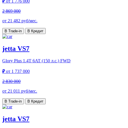
₽
от
1 776 000
2 869 000
от
21 482
руб/мес.
В Trade-in
В Кредит
jetta VS7
Glory Plus
1.4T 6AT (150 л.с.) FWD
₽
от
1 737 000
2 830 000
от
21 011
руб/мес.
В Trade-in
В Кредит
jetta VS7