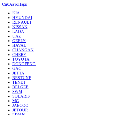
СибАвтоПарк
KIA
HYUNDAI
RENAULT
NISSAN
LADA
UAZ
GEELY
HAVAL
CHANGAN
CHERY
TOYOTA
DONGFENG
GAC
JETTA
BESTUNE
TENET
BELGEE
SWM
SOLARIS
MG
JAECOO
JETOUR
LIVAN