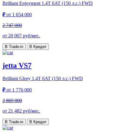
Brilliant Enjoyment
1.4T 6AT (150 л.с.) FWD
₽
от
1 654 000
2 747 000
от
20 007
руб/мес.
В Trade-in
В Кредит
jetta VS7
Brilliant Glory
1.4T 6AT (150 л.с.) FWD
₽
от
1 776 000
2 869 000
от
21 482
руб/мес.
В Trade-in
В Кредит