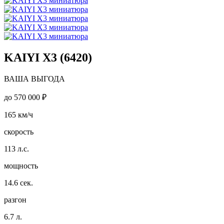
KAIYI X3 (6420)
ВАША ВЫГОДА
до
570 000 ₽
165
км/ч
скорость
113
л.с.
мощность
14.6
сек.
разгон
6.7
л.