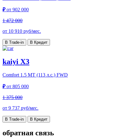
₽
от
902 000
1 472 000
от
10 910
руб/мес.
В Trade-in
В Кредит
kaiyi X3
Comfort
1.5 MT (113 л.с.) FWD
₽
от
805 000
1 375 000
от
9 737
руб/мес.
В Trade-in
В Кредит
обратная связь