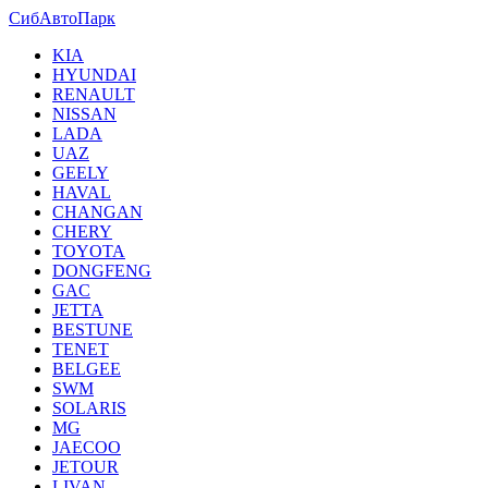
СибАвтоПарк
KIA
HYUNDAI
RENAULT
NISSAN
LADA
UAZ
GEELY
HAVAL
CHANGAN
CHERY
TOYOTA
DONGFENG
GAC
JETTA
BESTUNE
TENET
BELGEE
SWM
SOLARIS
MG
JAECOO
JETOUR
LIVAN