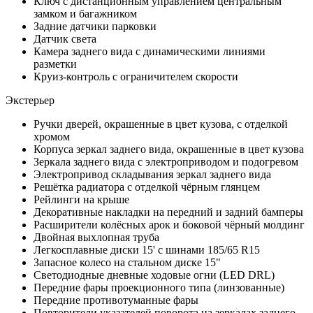
Ключ с дистанционным управлением центральным
замком и багажником
Задние датчики парковки
Датчик света
Камера заднего вида с динамическими линиями
разметки
Круиз-контроль с ограничителем скорости
Экстерьер
Ручки дверей, окрашенные в цвет кузова, с отделкой
хромом
Корпуса зеркал заднего вида, окрашенные в цвет кузова
Зеркала заднего вида с электроприводом и подогревом
Электропривод складывания зеркал заднего вида
Решётка радиатора с отделкой чёрным глянцем
Рейлинги на крыше
Декоративные накладки на передний и задний бамперы
Расширители колёсных арок и боковой чёрный молдинг
Двойная выхлопная труба
Легкосплавные диски 15' с шинами 185/65 R15
Запасное колесо на стальном диске 15"
Светодиодные дневные ходовые огни (LED DRL)
Передние фары проекционного типа (линзованные)
Передние противотуманные фары
Повторители указателей поворота на зеркалах заднего