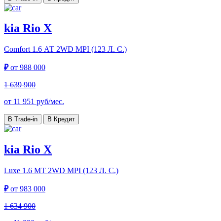
kia Rio X
Comfort
1.6 АТ 2WD MPI (123 Л. C.)
₽
от
988 000
1 639 900
от
11 951
руб/мес.
В Trade-in
В Кредит
kia Rio X
Luxe
1.6 МТ 2WD MPI (123 Л. C.)
₽
от
983 000
1 634 900