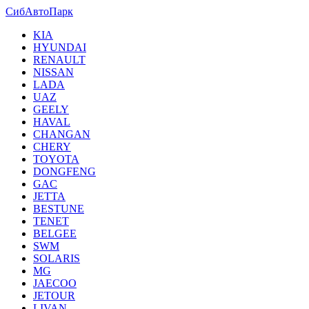
СибАвтоПарк
KIA
HYUNDAI
RENAULT
NISSAN
LADA
UAZ
GEELY
HAVAL
CHANGAN
CHERY
TOYOTA
DONGFENG
GAC
JETTA
BESTUNE
TENET
BELGEE
SWM
SOLARIS
MG
JAECOO
JETOUR
LIVAN