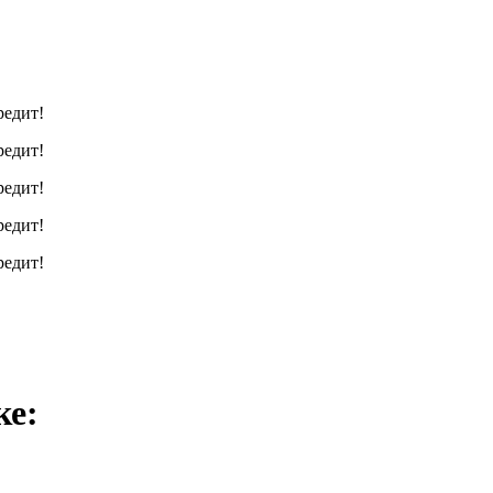
редит!
редит!
редит!
редит!
редит!
ке: