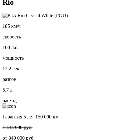
Rio
185
км/ч
скорость
100
л.с.
мощность
12.2
сек.
разгон
5.7
л.
расход
Гарантия 5 лет 150 000 км
1 434 900 руб.
от
840 000
руб.