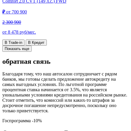
Comfort
2.0 CVT (149 л.с.) FWD
₽
от
700 900
2 300 900
от
8 478
руб/мес.
В Trade-in
В Кредит
Показать еще
обратная связь
Благодаря тому, что наш автосалон сотрудничает с рядом
банков, мы готовы сделать предложение автокредиту на
самых выгодных условиях. По льготной программе
процентная ставка начинается от 3.5%, что является
уникальными условиями кредитования на российском рынке.
Стоит отметить, что комиссий или каких-то штрафов за
досрочное погашение непредусмотренно, поскольку оно
только приветствуется.
Госпрограмма
-10%