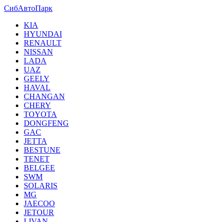
СибАвтоПарк
KIA
HYUNDAI
RENAULT
NISSAN
LADA
UAZ
GEELY
HAVAL
CHANGAN
CHERY
TOYOTA
DONGFENG
GAC
JETTA
BESTUNE
TENET
BELGEE
SWM
SOLARIS
MG
JAECOO
JETOUR
LIVAN