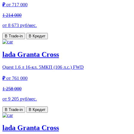
₽
от
717 000
1 214 000
от
8 673
руб/мес.
В Trade-in
В Кредит
lada Granta Cross
Quest
1.6 л 16-кл. 5МКП (106 л.с.) FWD
₽
от
761 000
1 258 000
от
9 205
руб/мес.
В Trade-in
В Кредит
lada Granta Cross