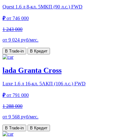
Quest
1.6 л 8-кл. 5МКП (90 л.с.) FWD
₽
от
746 000
1 243 000
от
9 024
руб/мес.
В Trade-in
В Кредит
lada Granta Cross
Luxe
1.6 л 16-кл. 5АКП (106 л.с.) FWD
₽
от
791 000
1 288 000
от
9 568
руб/мес.
В Trade-in
В Кредит