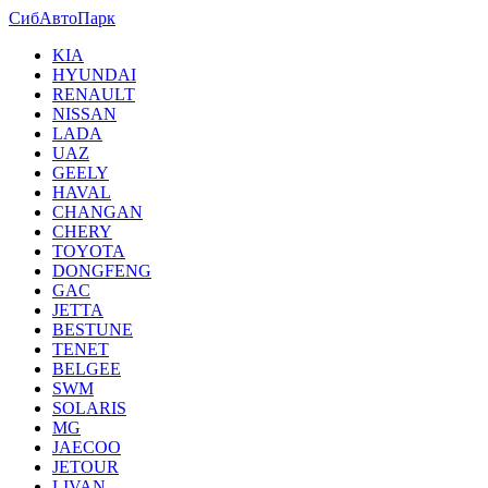
СибАвтоПарк
KIA
HYUNDAI
RENAULT
NISSAN
LADA
UAZ
GEELY
HAVAL
CHANGAN
CHERY
TOYOTA
DONGFENG
GAC
JETTA
BESTUNE
TENET
BELGEE
SWM
SOLARIS
MG
JAECOO
JETOUR
LIVAN