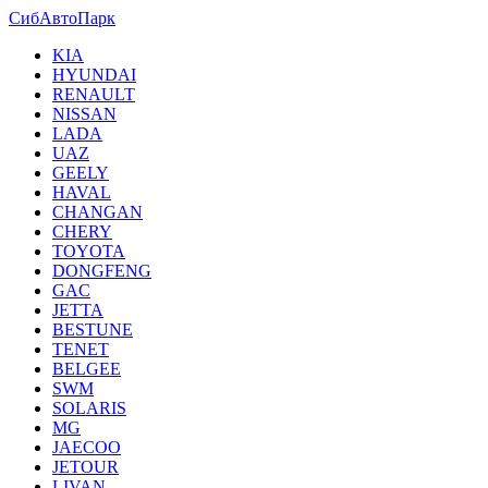
СибАвтоПарк
KIA
HYUNDAI
RENAULT
NISSAN
LADA
UAZ
GEELY
HAVAL
CHANGAN
CHERY
TOYOTA
DONGFENG
GAC
JETTA
BESTUNE
TENET
BELGEE
SWM
SOLARIS
MG
JAECOO
JETOUR
LIVAN