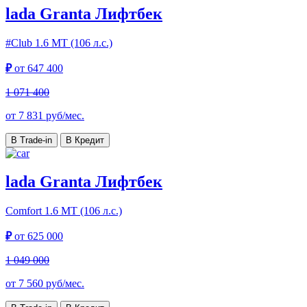
lada Granta Лифтбек
#Club
1.6 МТ (106 л.с.)
₽
от
647 400
1 071 400
от
7 831
руб/мес.
В Trade-in
В Кредит
lada Granta Лифтбек
Comfort
1.6 МТ (106 л.с.)
₽
от
625 000
1 049 000
от
7 560
руб/мес.