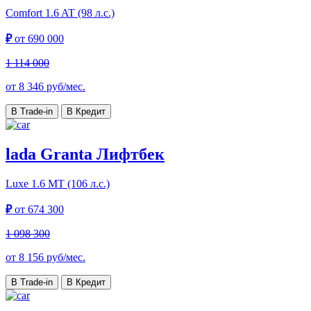
Comfort
1.6 AT (98 л.с.)
₽
от
690 000
1 114 000
от
8 346
руб/мес.
В Trade-in
В Кредит
lada Granta Лифтбек
Luxe
1.6 МТ (106 л.с.)
₽
от
674 300
1 098 300
от
8 156
руб/мес.
В Trade-in
В Кредит