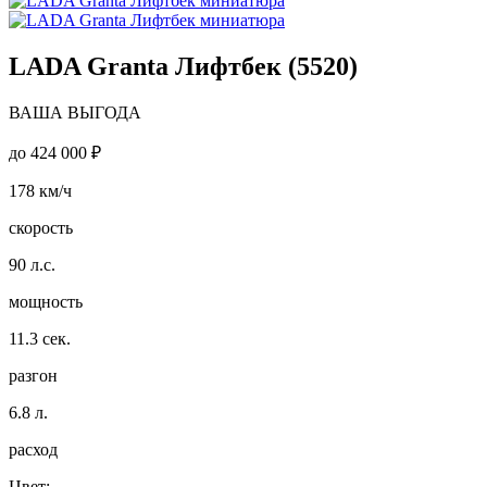
LADA Granta Лифтбек (5520)
ВАША ВЫГОДА
до
424 000 ₽
178
км/ч
скорость
90
л.с.
мощность
11.3
сек.
разгон
6.8
л.
расход
Цвет: