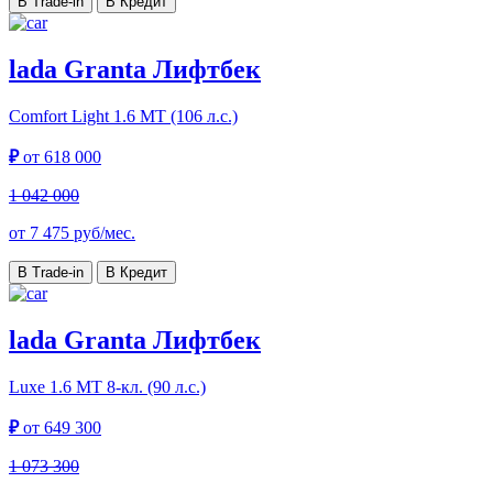
В Trade-in
В Кредит
lada Granta Лифтбек
Comfort Light
1.6 МТ (106 л.с.)
₽
от
618 000
1 042 000
от
7 475
руб/мес.
В Trade-in
В Кредит
lada Granta Лифтбек
Luxe
1.6 МТ 8-кл. (90 л.с.)
₽
от
649 300
1 073 300