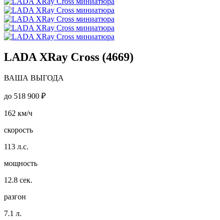
LADA XRay Cross (4669)
ВАША ВЫГОДА
до
518 900 ₽
162
км/ч
скорость
113
л.с.
мощность
12.8
сек.
разгон
7.1
л.