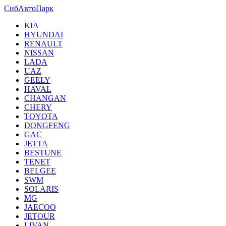
СибАвтоПарк
KIA
HYUNDAI
RENAULT
NISSAN
LADA
UAZ
GEELY
HAVAL
CHANGAN
CHERY
TOYOTA
DONGFENG
GAC
JETTA
BESTUNE
TENET
BELGEE
SWM
SOLARIS
MG
JAECOO
JETOUR
LIVAN