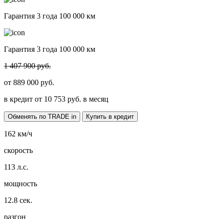
Гарантия 3 года 100 000 км
Гарантия 3 года 100 000 км
1 407 900 руб.
от
889 000
руб.
в кредит от
10 753
руб. в месяц
Обменять по TRADE in
Купить в кредит
162
км/ч
скорость
113
л.с.
мощность
12.8
сек.
разгон