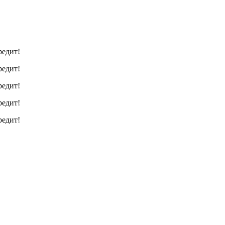
редит!
редит!
редит!
редит!
редит!