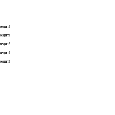
редит!
редит!
редит!
редит!
редит!