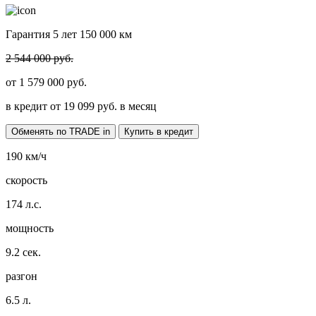
Гарантия 5 лет 150 000 км
2 544 000 руб.
от
1 579 000
руб.
в кредит от
19 099
руб. в месяц
Обменять по TRADE in
Купить в кредит
190
км/ч
скорость
174
л.с.
мощность
9.2
сек.
разгон
6.5
л.