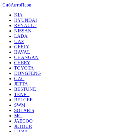
СибАвтоПарк
KIA
HYUNDAI
RENAULT
NISSAN
LADA
UAZ
GEELY
HAVAL
CHANGAN
CHERY
TOYOTA
DONGFENG
GAC
JETTA
BESTUNE
TENET
BELGEE
SWM
SOLARIS
MG
JAECOO
JETOUR
LIVAN