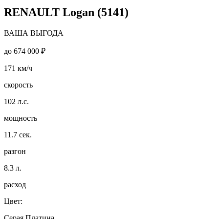
RENAULT Logan (5141)
ВАША ВЫГОДА
до
674 000 ₽
171
км/ч
скорость
102
л.с.
мощность
11.7
сек.
разгон
8.3
л.
расход
Цвет:
Серая Платина