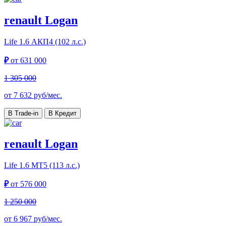
renault Logan
Life
1.6 АКП4 (102 л.с.)
₽
от
631 000
1 305 000
от
7 632
руб/мес.
В Trade-in
В Кредит
renault Logan
Life
1.6 МТ5 (113 л.с.)
₽
от
576 000
1 250 000
от
6 967
руб/мес.