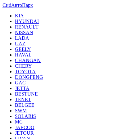
СибАвтоПарк
KIA
HYUNDAI
RENAULT
NISSAN
LADA
UAZ
GEELY
HAVAL
CHANGAN
CHERY
TOYOTA
DONGFENG
GAC
JETTA
BESTUNE
TENET
BELGEE
SWM
SOLARIS
MG
JAECOO
JETOUR
LIVAN