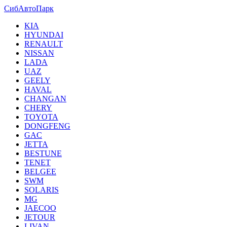
СибАвтоПарк
KIA
HYUNDAI
RENAULT
NISSAN
LADA
UAZ
GEELY
HAVAL
CHANGAN
CHERY
TOYOTA
DONGFENG
GAC
JETTA
BESTUNE
TENET
BELGEE
SWM
SOLARIS
MG
JAECOO
JETOUR
LIVAN