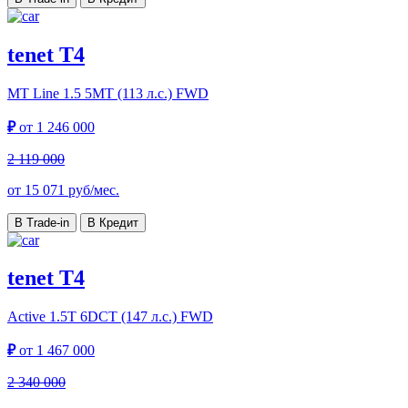
tenet T4
MT Line
1.5 5MT (113 л.с.) FWD
₽
от
1 246 000
2 119 000
от
15 071
руб/мес.
В Trade-in
В Кредит
tenet T4
Active
1.5T 6DCT (147 л.с.) FWD
₽
от
1 467 000
2 340 000