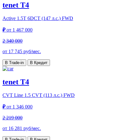
tenet T4
Active
1.5T 6DCT (147 л.с.) FWD
₽
от
1 467 000
2 340 000
от
17 745
руб/мес.
В Trade-in
В Кредит
tenet T4
CVT Line
1.5 CVT (113 л.с.) FWD
₽
от
1 346 000
2 219 000
от
16 281
руб/мес.
В Trade-in
В Кредит