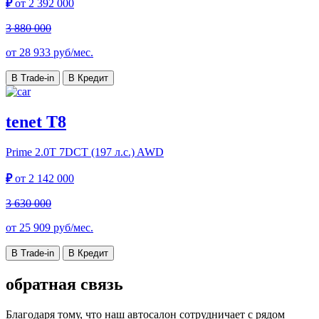
₽
от
2 392 000
3 880 000
от
28 933
руб/мес.
В Trade-in
В Кредит
tenet T8
Prime
2.0T 7DCT (197 л.с.) AWD
₽
от
2 142 000
3 630 000
от
25 909
руб/мес.
В Trade-in
В Кредит
обратная связь
Благодаря тому, что наш автосалон сотрудничает с рядом