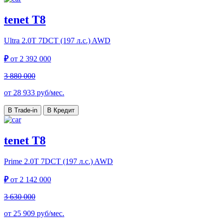
tenet T8
Ultra
2.0T 7DCT (197 л.с.) AWD
₽
от
2 392 000
3 880 000
от
28 933
руб/мес.
В Trade-in
В Кредит
tenet T8
Prime
2.0T 7DCT (197 л.с.) AWD
₽
от
2 142 000
3 630 000
от
25 909
руб/мес.