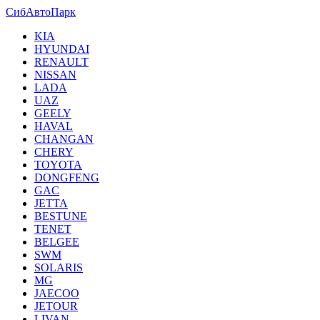
СибАвтоПарк
KIA
HYUNDAI
RENAULT
NISSAN
LADA
UAZ
GEELY
HAVAL
CHANGAN
CHERY
TOYOTA
DONGFENG
GAC
JETTA
BESTUNE
TENET
BELGEE
SWM
SOLARIS
MG
JAECOO
JETOUR
LIVAN