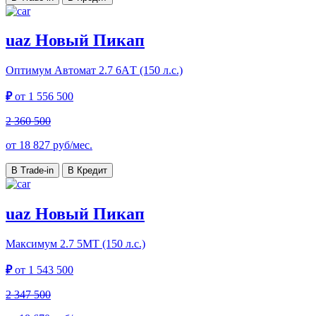
uaz Новый Пикап
Оптимум Автомат
2.7 6AТ (150 л.с.)
₽
от
1 556 500
2 360 500
от
18 827
руб/мес.
В Trade-in
В Кредит
uaz Новый Пикап
Максимум
2.7 5МТ (150 л.с.)
₽
от
1 543 500
2 347 500