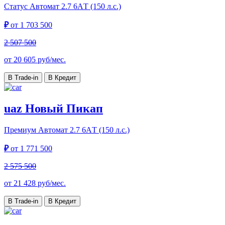
Статус Автомат
2.7 6AТ (150 л.с.)
₽
от
1 703 500
2 507 500
от
20 605
руб/мес.
В Trade-in
В Кредит
uaz Новый Пикап
Премиум Автомат
2.7 6AТ (150 л.с.)
₽
от
1 771 500
2 575 500
от
21 428
руб/мес.
В Trade-in
В Кредит