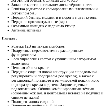
логотипом бренда) с шинами 235/70 R16
Запасное колесо на стальном диске чёрного цвета
Решётка радиатора с хромированными элементами и
логотипом УАЗ
Передний бампер, молдинги и пороги в цвет кузова
Передние противотуманные фары
Объемный шильдик с надписью Pickup
Антенна активная
Интерьер
Розетка 12В на панели приборов
Подрулевые переключатели с расширенным
функционалом
Блок управления светом с улучшенным алгоритмом
включения
Цельная обивка крыши
Передние сиденья новой конструкции с продольной
регулировкой и подогревом (оба кресла), а также с
регулировкой по высоте и регулировкой поясничного
подпора для кресла водителя. Задние сиденья с
подлокотником. Обивка комбинированная, тёмная
(боковины кож.зам. и центральная вставка на подушке и
спинке из ткани)
Подогрев задних сидений
Поручни на стойках А, В (4 шт.)