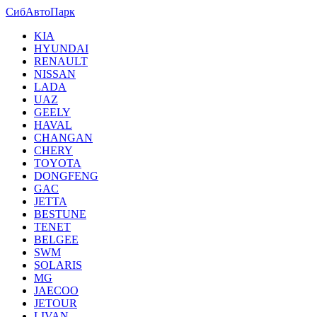
СибАвтоПарк
KIA
HYUNDAI
RENAULT
NISSAN
LADA
UAZ
GEELY
HAVAL
CHANGAN
CHERY
TOYOTA
DONGFENG
GAC
JETTA
BESTUNE
TENET
BELGEE
SWM
SOLARIS
MG
JAECOO
JETOUR
LIVAN