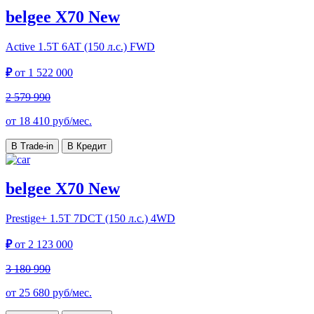
belgee X70 New
Active
1.5T 6AT (150 л.с.) FWD
₽
от
1 522 000
2 579 990
от
18 410
руб/мес.
В Trade-in
В Кредит
belgee X70 New
Prestige+
1.5T 7DCT (150 л.с.) 4WD
₽
от
2 123 000
3 180 990
от
25 680
руб/мес.