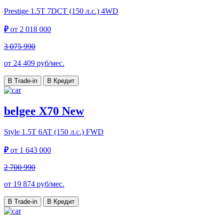
Prestige
1.5T 7DCT (150 л.с.) 4WD
₽
от
2 018 000
3 075 990
от
24 409
руб/мес.
В Trade-in
В Кредит
belgee X70 New
Style
1.5T 6AT (150 л.с.) FWD
₽
от
1 643 000
2 700 990
от
19 874
руб/мес.
В Trade-in
В Кредит