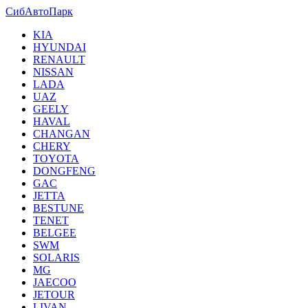
СибАвтоПарк
KIA
HYUNDAI
RENAULT
NISSAN
LADA
UAZ
GEELY
HAVAL
CHANGAN
CHERY
TOYOTA
DONGFENG
GAC
JETTA
BESTUNE
TENET
BELGEE
SWM
SOLARIS
MG
JAECOO
JETOUR
LIVAN