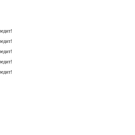
редит!
редит!
редит!
редит!
редит!