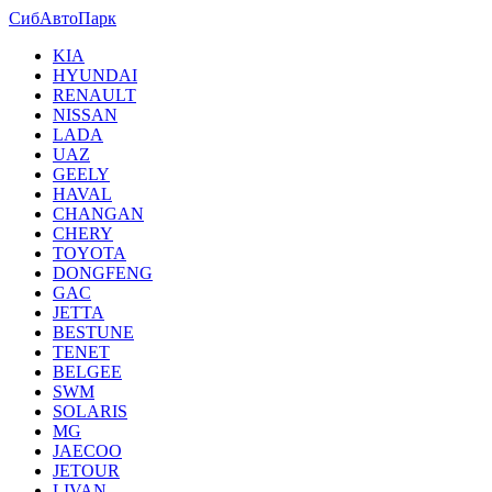
СибАвтоПарк
KIA
HYUNDAI
RENAULT
NISSAN
LADA
UAZ
GEELY
HAVAL
CHANGAN
CHERY
TOYOTA
DONGFENG
GAC
JETTA
BESTUNE
TENET
BELGEE
SWM
SOLARIS
MG
JAECOO
JETOUR
LIVAN