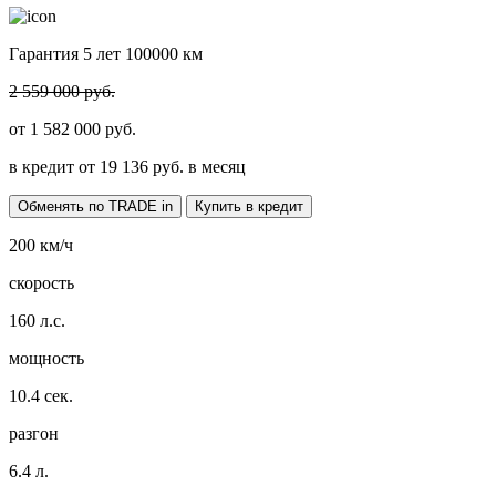
Гарантия 5 лет 100000 км
2 559 000 руб.
от
1 582 000
руб.
в кредит от
19 136
руб. в месяц
Обменять по TRADE in
Купить в кредит
200
км/ч
скорость
160
л.с.
мощность
10.4
сек.
разгон
6.4
л.