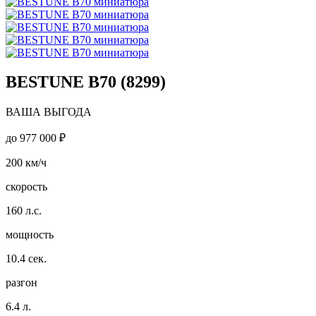
BESTUNE B70 (8299)
ВАША ВЫГОДА
до
977 000 ₽
200
км/ч
скорость
160
л.с.
мощность
10.4
сек.
разгон
6.4
л.