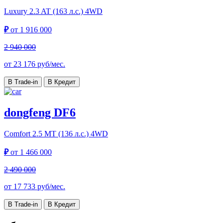
Luxury
2.3 AT (163 л.с.) 4WD
₽
от
1 916 000
2 940 000
от
23 176
руб/мес.
В Trade-in
В Кредит
dongfeng DF6
Comfort
2.5 MT (136 л.с.) 4WD
₽
от
1 466 000
2 490 000
от
17 733
руб/мес.
В Trade-in
В Кредит