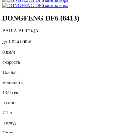
DONGFENG DF6 (6413)
ВАША ВЫГОДА
до
1 024 000 ₽
0
км/ч
скорость
163
л.с.
мощность
13.9
сек.
разгон
7.1
л.
расход
Цвет: