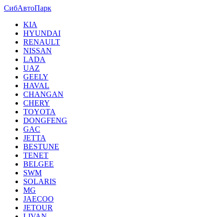
СибАвтоПарк
KIA
HYUNDAI
RENAULT
NISSAN
LADA
UAZ
GEELY
HAVAL
CHANGAN
CHERY
TOYOTA
DONGFENG
GAC
JETTA
BESTUNE
TENET
BELGEE
SWM
SOLARIS
MG
JAECOO
JETOUR
LIVAN