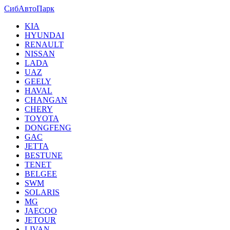
СибАвтоПарк
KIA
HYUNDAI
RENAULT
NISSAN
LADA
UAZ
GEELY
HAVAL
CHANGAN
CHERY
TOYOTA
DONGFENG
GAC
JETTA
BESTUNE
TENET
BELGEE
SWM
SOLARIS
MG
JAECOO
JETOUR
LIVAN