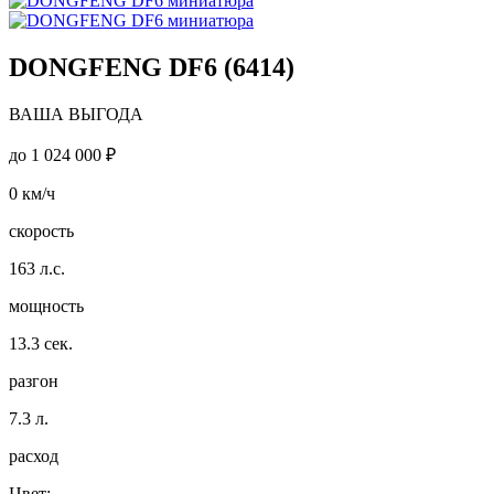
DONGFENG DF6 (6414)
ВАША ВЫГОДА
до
1 024 000 ₽
0
км/ч
скорость
163
л.с.
мощность
13.3
сек.
разгон
7.3
л.
расход
Цвет: