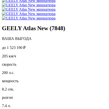
GEELY Atlas New (7848)
ВАША ВЫГОДА
до
1 523 190 ₽
205
км/ч
скорость
200
л.с.
мощность
8.2
сек.
разгон
7.4
л.