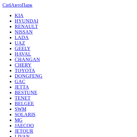
СибАвтоПарк
KIA
HYUNDAI
RENAULT
NISSAN
LADA
UAZ
GEELY
HAVAL
CHANGAN
CHERY
TOYOTA
DONGFENG
GAC
JETTA
BESTUNE
TENET
BELGEE
SWM
SOLARIS
MG
JAECOO
JETOUR
LIVAN