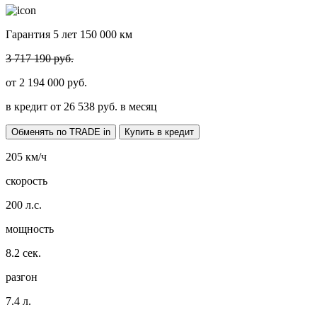
Гарантия 5 лет 150 000 км
3 717 190 руб.
от
2 194 000
руб.
в кредит от
26 538
руб. в месяц
Обменять по TRADE in
Купить в кредит
205
км/ч
скорость
200
л.с.
мощность
8.2
сек.
разгон
7.4
л.