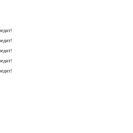
редит!
редит!
редит!
редит!
редит!