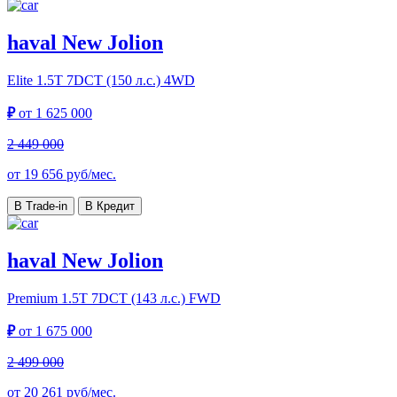
haval New Jolion
Elite
1.5T 7DCT (150 л.с.) 4WD
₽
от
1 625 000
2 449 000
от
19 656
руб/мес.
В Trade-in
В Кредит
haval New Jolion
Premium
1.5T 7DCT (143 л.с.) FWD
₽
от
1 675 000
2 499 000
от
20 261
руб/мес.