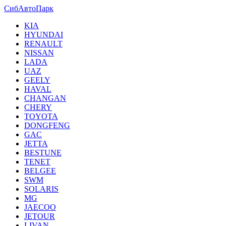
СибАвтоПарк
KIA
HYUNDAI
RENAULT
NISSAN
LADA
UAZ
GEELY
HAVAL
CHANGAN
CHERY
TOYOTA
DONGFENG
GAC
JETTA
BESTUNE
TENET
BELGEE
SWM
SOLARIS
MG
JAECOO
JETOUR
LIVAN