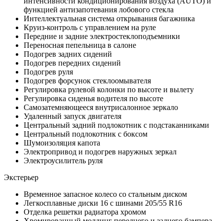
интенсивности кондиционирования воздуха (AUTO) и
функцией антизапотевания лобового стекла
Интеллектуальная система открывания багажника
Круиз-контроль с управлением на руле
Передние и задние электростеклоподъемники
Переносная пепельница в салоне
Подогрев задних сидений
Подогрев передних сидений
Подогрев руля
Подогрев форсунок стеклоомывателя
Регулировка рулевой колонки по высоте и вылету
Регулировка сиденья водителя по высоте
Самозатемняющееся внутрисалонное зеркало
Удаленный запуск двигателя
Центральный задний подлокотник с подстаканниками
Центральный подлокотник с боксом
Шумоизоляция капота
Электропривод и подогрев наружных зеркал
Электроусилитель руля
Экстерьер
Временное запасное колесо со стальным диском
Легкосплавные диски 16 с шинами 205/55 R16
Отделка решетки радиатора хромом
Хромированный молдинг переднего и заднего бампера