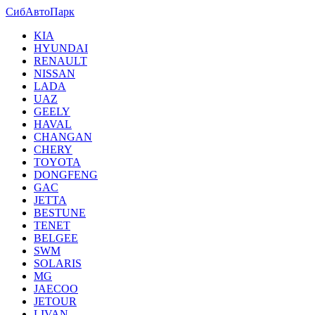
СибАвтоПарк
KIA
HYUNDAI
RENAULT
NISSAN
LADA
UAZ
GEELY
HAVAL
CHANGAN
CHERY
TOYOTA
DONGFENG
GAC
JETTA
BESTUNE
TENET
BELGEE
SWM
SOLARIS
MG
JAECOO
JETOUR
LIVAN