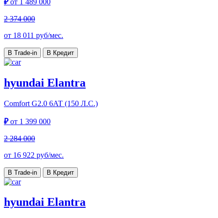
₽
от
1 489 000
2 374 000
от
18 011
руб/мес.
В Trade-in
В Кредит
hyundai Elantra
Comfort
G2.0 6AT (150 Л.С.)
₽
от
1 399 000
2 284 000
от
16 922
руб/мес.
В Trade-in
В Кредит
hyundai Elantra