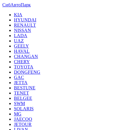
СибАвтоПарк
KIA
HYUNDAI
RENAULT
NISSAN
LADA
UAZ
GEELY
HAVAL
CHANGAN
CHERY
TOYOTA
DONGFENG
GAC
JETTA
BESTUNE
TENET
BELGEE
SWM
SOLARIS
MG
JAECOO
JETOUR
LIVAN