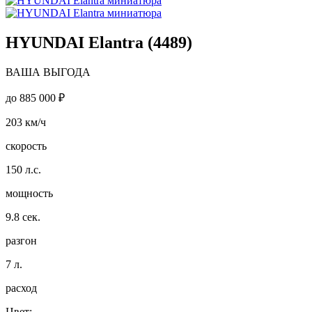
HYUNDAI Elantra (4489)
ВАША ВЫГОДА
до
885 000 ₽
203
км/ч
скорость
150
л.с.
мощность
9.8
сек.
разгон
7
л.
расход
Цвет: