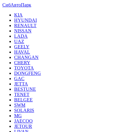
СибАвтоПарк
KIA
HYUNDAI
RENAULT
NISSAN
LADA
UAZ
GEELY
HAVAL
CHANGAN
CHERY
TOYOTA
DONGFENG
GAC
JETTA
BESTUNE
TENET
BELGEE
SWM
SOLARIS
MG
JAECOO
JETOUR
LIVAN