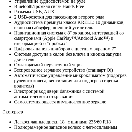
Управление аудиосистемой на руле
Bluetooth/громкая связь Hands Free
Разъемы USB, AUX
2 USB-розетки для пассажиров второго ряда
Аудиосистема премиум-класса KRELL: 10 динамиков,
включая сабвуфер, внешний усилитель
Навигационная система с 8" экраном, интеграцией со
смартфонами (Apple CarPlay™/Android Auto™) и
информацией о "пробках"
Цифровая панель приборов с цветным экраном 7"
Система доступа в салон без ключа и кнопка запуска
двигателя
Охлаждаемый перчаточный ящик
Беспроводное зарядное устройство (стандарт Qi)
Автоматическое управление микроклиматом (подогрев
рулевого колеса, вентиляция или подогрев сиденья
водителя)
Электропривод двери багажника с системой
автоматического открывания
Самозатемняющееся внутрисалонное зеркало
Экстерьер
Легкосплавные диски 18" с шинами 235/60 R18
Полноразмерное запасное колесо с легкосплавным