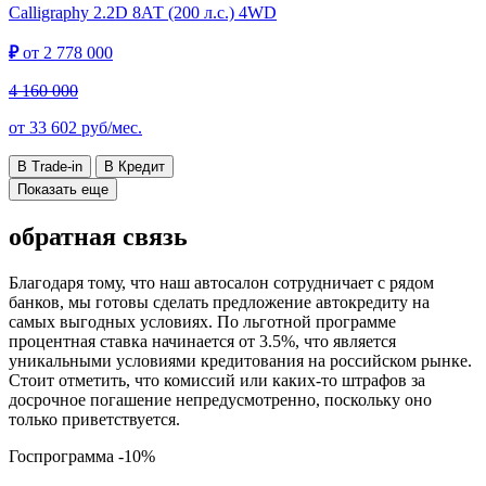
Calligraphy
2.2D 8АТ (200 л.с.) 4WD
₽
от
2 778 000
4 160 000
от
33 602
руб/мес.
В Trade-in
В Кредит
Показать еще
обратная связь
Благодаря тому, что наш автосалон сотрудничает с рядом
банков, мы готовы сделать предложение автокредиту на
самых выгодных условиях. По льготной программе
процентная ставка начинается от 3.5%, что является
уникальными условиями кредитования на российском рынке.
Стоит отметить, что комиссий или каких-то штрафов за
досрочное погашение непредусмотренно, поскольку оно
только приветствуется.
Госпрограмма
-10%