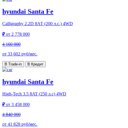
hyundai Santa Fe
Calligraphy
2.2D 8АТ (200 л.с.) 4WD
₽
от
2 778 000
4 160 000
от
33 602
руб/мес.
В Trade-in
В Кредит
hyundai Santa Fe
High-Tech
3.5 8AT (250 л.с) 4WD
₽
от
3 458 000
4 840 000
от
41 828
руб/мес.