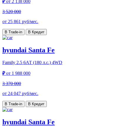
₽
от
2 138 000
3 520 000
от
25 861
руб/мес.
В Trade-in
В Кредит
hyundai Santa Fe
Family
2.5 6АТ (180 л.с.) 4WD
₽
от
1 988 000
3 370 000
от
24 047
руб/мес.
В Trade-in
В Кредит
hyundai Santa Fe