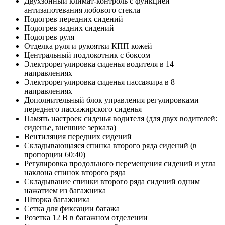
Двухзонный климат-контроль с функцией
антизапотевания лобового стекла
Подогрев передних сидений
Подогрев задних сидений
Подогрев руля
Отделка руля и рукоятки КПП кожей
Центральный подлокотник с боксом
Электрорегулировка сиденья водителя в 14
направлениях
Электрорегулировка сиденья пассажира в 8
направлениях
Дополнительный блок управления регулировками
переднего пассажирского сиденья
Память настроек сиденья водителя (для двух водителей:
сиденье, внешние зеркала)
Вентиляция передних сидений
Складывающаяся спинка второго ряда сидений (в
пропорции 60:40)
Регулировка продольного перемещения сидений и угла
наклона спинок второго ряда
Складывание спинки второго ряда сидений одним
нажатием из багажника
Шторка багажника
Сетка для фиксации багажа
Розетка 12 В в багажном отделении