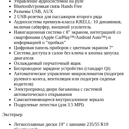
Управление аудиосистемой на руле
Bluetooth/громкая связь Hands Free
Разъемы USB, AUX
2 USB-розетки для пассажиров второго ряда
Аудиосистема премиум-класса KRELL: 10 динамиков,
включая сабвуфер, внешний усилитель
Навигационная система с 8" экраном, интеграцией со
смартфонами (Apple CarPlay™/Android Auto™) и
информацией о "пробках"
Цифровая панель приборов с цветным экраном 7"
Система доступа в салон без ключа и кнопка запуска
двигателя
Охлаждаемый перчаточный ящик
Беспроводное зарядное устройство (стандарт Qi)
Автоматическое управление микроклиматом (подогрев
рулевого колеса, вентиляция или подогрев сиденья
водителя)
Электропривод двери багажника с системой
автоматического открывания
Самозатемняющееся внутрисалонное зеркало
Подрулевые лепестки (для 3.5 MPI)
Экстерьер
Легкосплавные диски 19" с шинами 235/55 R19