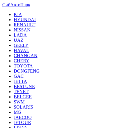
СибАвтоПарк
KIA
HYUNDAI
RENAULT
NISSAN
LADA
UAZ
GEELY
HAVAL
CHANGAN
CHERY
TOYOTA
DONGFENG
GAC
JETTA
BESTUNE
TENET
BELGEE
SWM
SOLARIS
MG
JAECOO
JETOUR
LIVAN