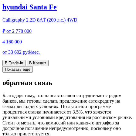
hyundai Santa Fe
Calligraphy
2.2D 8АТ (200 л.с.) 4WD
₽
от
2 778 000
4 160 000
от
33 602
руб/мес.
В Trade-in
В Кредит
Показать еще
обратная связь
Благодаря тому, что наш автосалон сотрудничает с рядом
банков, мы готовы сделать предложение автокредиту на
самых выгодных условиях. По льготной программе
процентная ставка начинается от 3.5%, что является
уникальными условиями кредитования на российском рынке.
Стоит отметить, что комиссий или каких-то штрафов за
досрочное погашение непредусмотренно, поскольку оно
только приветствуется.