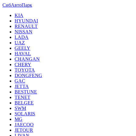
СибАвтоПарк
KIA
HYUNDAI
RENAULT
NISSAN
LADA
UAZ
GEELY
HAVAL
CHANGAN
CHERY
TOYOTA
DONGFENG
GAC
JETTA
BESTUNE
TENET
BELGEE
SWM
SOLARIS
MG
JAECOO
JETOUR
LIVAN