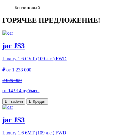
Бензиновый
ГОРЯЧЕЕ ПРЕДЛОЖЕНИЕ!
jac JS3
Luxury
1.6 CVT (109 л.с.) FWD
₽
от
1 233 000
2 029 000
от
14 914
руб/мес.
В Trade-in
В Кредит
jac JS3
Luxury
1.6 6MT (109 л.с.) FWD