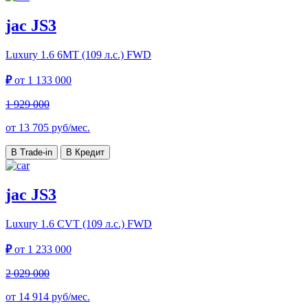
jac JS3
Luxury
1.6 6MT (109 л.с.) FWD
₽
от
1 133 000
1 929 000
от
13 705
руб/мес.
В Trade-in
В Кредит
jac JS3
Luxury
1.6 CVT (109 л.с.) FWD
₽
от
1 233 000
2 029 000
от
14 914
руб/мес.