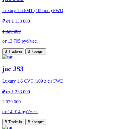
Luxury
1.6 6MT (109 л.с.) FWD
₽
от
1 133 000
1 929 000
от
13 705
руб/мес.
В Trade-in
В Кредит
jac JS3
Luxury
1.6 CVT (109 л.с.) FWD
₽
от
1 233 000
2 029 000
от
14 914
руб/мес.
В Trade-in
В Кредит