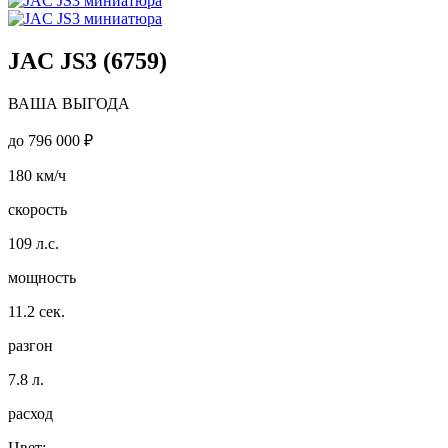
JAC JS3 (6759)
ВАША ВЫГОДА
до
796 000 ₽
180
км/ч
скорость
109
л.с.
мощность
11.2
сек.
разгон
7.8
л.
расход
Цвет: