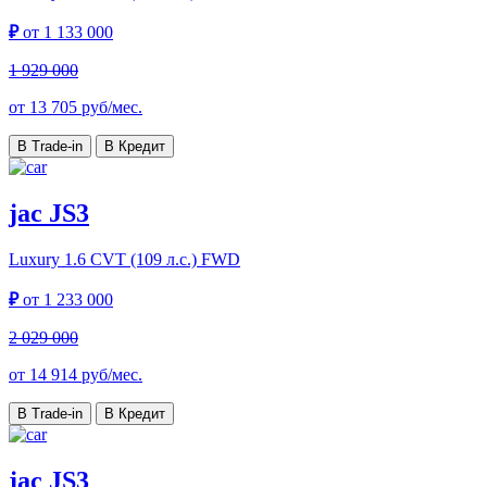
₽
от
1 133 000
1 929 000
от
13 705
руб/мес.
В Trade-in
В Кредит
jac JS3
Luxury
1.6 CVT (109 л.с.) FWD
₽
от
1 233 000
2 029 000
от
14 914
руб/мес.
В Trade-in
В Кредит
jac JS3