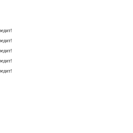
редит!
редит!
редит!
редит!
редит!