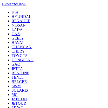
СибАвтоПарк
KIA
HYUNDAI
RENAULT
NISSAN
LADA
UAZ
GEELY
HAVAL
CHANGAN
CHERY
TOYOTA
DONGFENG
GAC
JETTA
BESTUNE
TENET
BELGEE
SWM
SOLARIS
MG
JAECOO
JETOUR
LIVAN