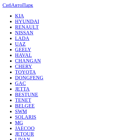
СибАвтоПарк
KIA
HYUNDAI
RENAULT
NISSAN
LADA
UAZ
GEELY
HAVAL
CHANGAN
CHERY
TOYOTA
DONGFENG
GAC
JETTA
BESTUNE
TENET
BELGEE
SWM
SOLARIS
MG
JAECOO
JETOUR
LIVAN