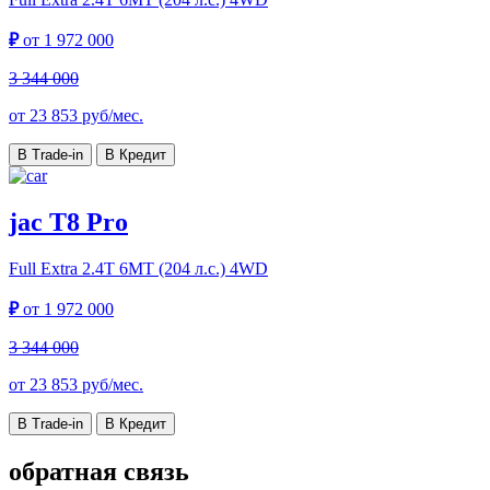
₽
от
1 972 000
3 344 000
от
23 853
руб/мес.
В Trade-in
В Кредит
jac T8 Pro
Full Extra
2.4T 6MT (204 л.с.) 4WD
₽
от
1 972 000
3 344 000
от
23 853
руб/мес.
В Trade-in
В Кредит
обратная связь