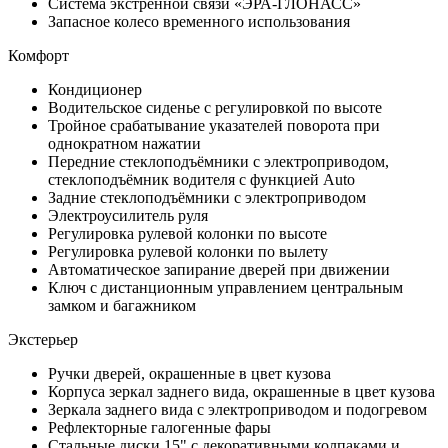
Система экстренной связи «ЭРА-ГЛОНАСС»
Запасное колесо временного использования
Комфорт
Кондиционер
Водительское сиденье с регулировкой по высоте
Тройное срабатывание указателей поворота при
однократном нажатии
Передние стеклоподъёмники с электроприводом,
стеклоподъёмник водителя с функцией Auto
Задние стеклоподъёмники с электроприводом
Электроусилитель руля
Регулировка рулевой колонки по высоте
Регулировка рулевой колонки по вылету
Автоматическое запирание дверей при движении
Ключ с дистанционным управлением центральным
замком и багажником
Экстерьер
Ручки дверей, окрашенные в цвет кузова
Корпуса зеркал заднего вида, окрашенные в цвет кузова
Зеркала заднего вида с электроприводом и подогревом
Рефлекторные галогенные фары
Стальные диски 15" с декоративными колпаками и