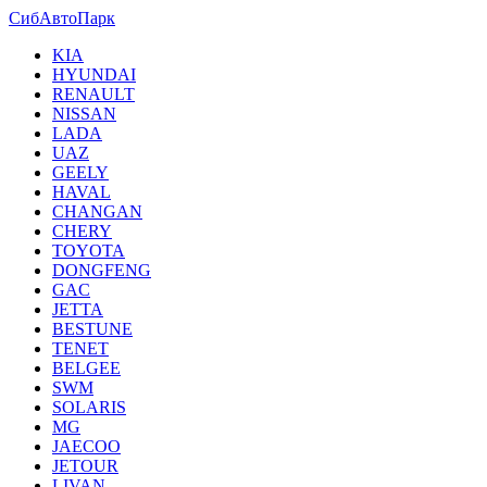
СибАвтоПарк
KIA
HYUNDAI
RENAULT
NISSAN
LADA
UAZ
GEELY
HAVAL
CHANGAN
CHERY
TOYOTA
DONGFENG
GAC
JETTA
BESTUNE
TENET
BELGEE
SWM
SOLARIS
MG
JAECOO
JETOUR
LIVAN