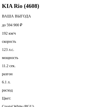
KIA Rio (4608)
ВАША ВЫГОДА
до
594 900 ₽
192
км/ч
скорость
123
л.с.
мощность
11.2
сек.
разгон
6.1
л.
расход
Цвет:
Crystal White (PGU)