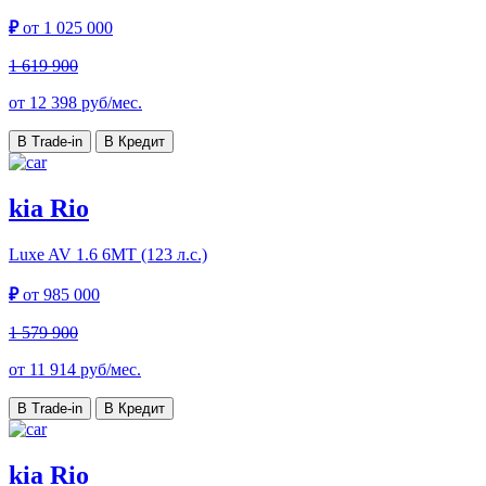
₽
от
1 025 000
1 619 900
от
12 398
руб/мес.
В Trade-in
В Кредит
kia Rio
Luxe AV
1.6 6МТ (123 л.с.)
₽
от
985 000
1 579 900
от
11 914
руб/мес.
В Trade-in
В Кредит
kia Rio