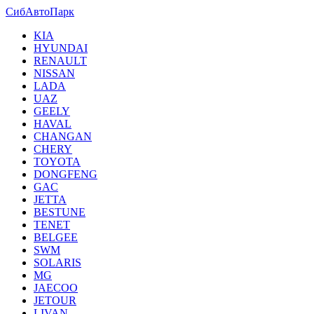
СибАвтоПарк
KIA
HYUNDAI
RENAULT
NISSAN
LADA
UAZ
GEELY
HAVAL
CHANGAN
CHERY
TOYOTA
DONGFENG
GAC
JETTA
BESTUNE
TENET
BELGEE
SWM
SOLARIS
MG
JAECOO
JETOUR
LIVAN