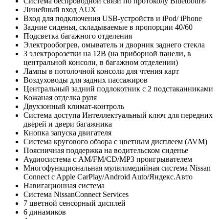
Система беспроводной связи по протоколу Bluetooth®
Линейный вход AUX
Вход для подключения USB-устройств и iPod/ iPhone
Задние сиденья, складываемые в пропорции 40/60
Подсветка багажного отделения
Электрообогрев, омыватель и дворник заднего стекла
3 электророзетки на 12В (на приборной панели, в
центральной консоли, в багажном отделении)
Лампы в потолочной консоли для чтения карт
Воздуховоды для задних пассажиров
Центральный задний подлокотник с 2 подстаканниками
Кожаная отделка руля
Двухзонный климат-контроль
Система доступа Интеллектуальный ключ для передних
дверей и двери багажника
Кнопка запуска двигателя
Система кругового обзора с цветным дисплеем (AVM)
Поясничная поддержка на водительском сиденье
Аудиосистема с AM/FM/CD/MP3 проигрывателем
Многофункциональная мультимедийная система Nissan
Connect c Apple CarPlay/Android Auto/Яндекс.Авто
Навигационная система
Система NissanConnect Services
7 цветной сенсорный дисплей
6 динамиков