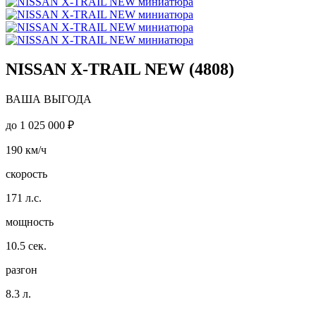
NISSAN X-TRAIL NEW (4808)
ВАША ВЫГОДА
до
1 025 000 ₽
190
км/ч
скорость
171
л.с.
мощность
10.5
сек.
разгон
8.3
л.