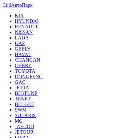
СибАвтоПарк
KIA
HYUNDAI
RENAULT
NISSAN
LADA
UAZ
GEELY
HAVAL
CHANGAN
CHERY
TOYOTA
DONGFENG
GAC
JETTA
BESTUNE
TENET
BELGEE
SWM
SOLARIS
MG
JAECOO
JETOUR
LIVAN