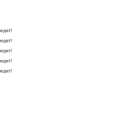
редит!
редит!
редит!
редит!
редит!