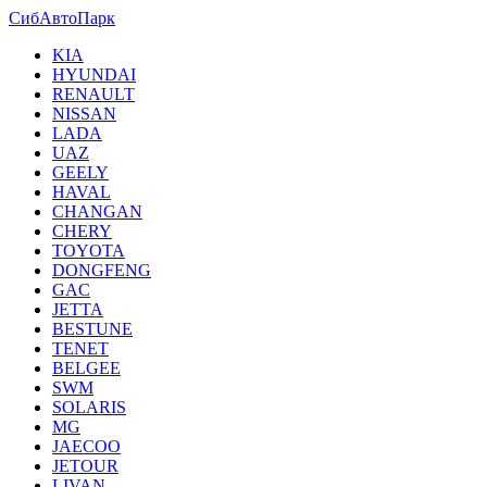
СибАвтоПарк
KIA
HYUNDAI
RENAULT
NISSAN
LADA
UAZ
GEELY
HAVAL
CHANGAN
CHERY
TOYOTA
DONGFENG
GAC
JETTA
BESTUNE
TENET
BELGEE
SWM
SOLARIS
MG
JAECOO
JETOUR
LIVAN