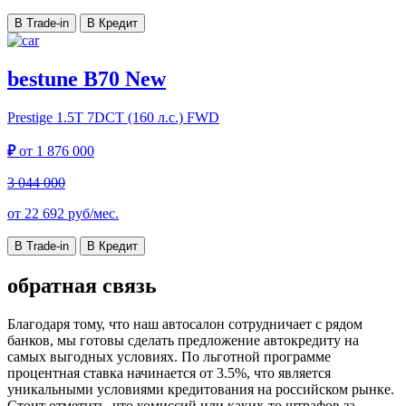
В Trade-in
В Кредит
bestune B70 New
Prestige
1.5T 7DCT (160 л.с.) FWD
₽
от
1 876 000
3 044 000
от
22 692
руб/мес.
В Trade-in
В Кредит
обратная связь
Благодаря тому, что наш автосалон сотрудничает с рядом
банков, мы готовы сделать предложение автокредиту на
самых выгодных условиях. По льготной программе
процентная ставка начинается от 3.5%, что является
уникальными условиями кредитования на российском рынке.
Стоит отметить, что комиссий или каких-то штрафов за