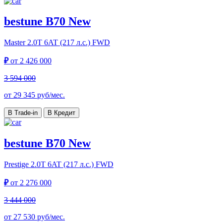
bestune B70 New
Master
2.0T 6AT (217 л.с.) FWD
₽
от
2 426 000
3 594 000
от
29 345
руб/мес.
В Trade-in
В Кредит
bestune B70 New
Prestige
2.0T 6AT (217 л.с.) FWD
₽
от
2 276 000
3 444 000
от
27 530
руб/мес.