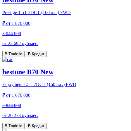
Prestige
1.5T 7DCT (160 л.с.) FWD
₽
от
1 876 000
3 044 000
от
22 692
руб/мес.
В Trade-in
В Кредит
bestune B70 New
Enjoyment
1.5T 7DCT (160 л.с.) FWD
₽
от
1 676 000
2 844 000
от
20 273
руб/мес.
В Trade-in
В Кредит