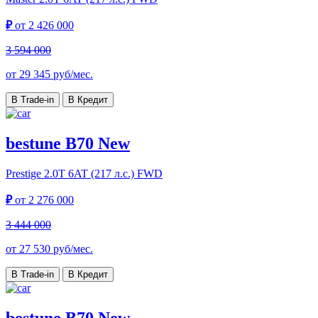
₽
от
2 426 000
3 594 000
от
29 345
руб/мес.
В Trade-in
В Кредит
bestune B70 New
Prestige
2.0T 6AT (217 л.с.) FWD
₽
от
2 276 000
3 444 000
от
27 530
руб/мес.
В Trade-in
В Кредит
bestune B70 New