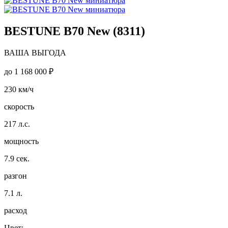
BESTUNE B70 New (8311)
ВАША ВЫГОДА
до
1 168 000 ₽
230
км/ч
скорость
217
л.с.
мощность
7.9
сек.
разгон
7.1
л.
расход
Цвет: