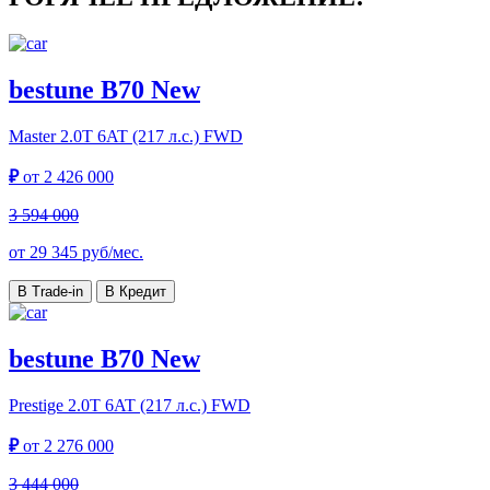
bestune B70 New
Master
2.0T 6AT (217 л.с.) FWD
₽
от
2 426 000
3 594 000
от
29 345
руб/мес.
В Trade-in
В Кредит
bestune B70 New
Prestige
2.0T 6AT (217 л.с.) FWD
₽
от
2 276 000
3 444 000