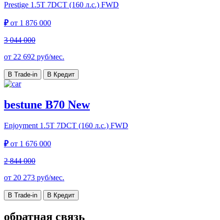
Prestige
1.5T 7DCT (160 л.с.) FWD
₽
от
1 876 000
3 044 000
от
22 692
руб/мес.
В Trade-in
В Кредит
bestune B70 New
Enjoyment
1.5T 7DCT (160 л.с.) FWD
₽
от
1 676 000
2 844 000
от
20 273
руб/мес.
В Trade-in
В Кредит
обратная связь