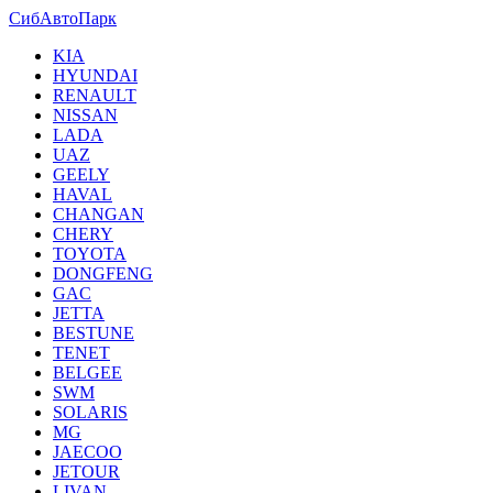
СибАвтоПарк
KIA
HYUNDAI
RENAULT
NISSAN
LADA
UAZ
GEELY
HAVAL
CHANGAN
CHERY
TOYOTA
DONGFENG
GAC
JETTA
BESTUNE
TENET
BELGEE
SWM
SOLARIS
MG
JAECOO
JETOUR
LIVAN