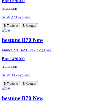
₽
от
1 676 000
2 844 000
от
20 273
руб/мес.
В Trade-in
В Кредит
bestune B70 New
Master
2.0T 6AT (217 л.с.) FWD
₽
от
2 426 000
3 594 000
от
29 345
руб/мес.
В Trade-in
В Кредит
bestune B70 New