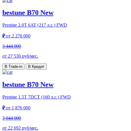
bestune B70 New
Prestige
2.0T 6AT (217 л.с.) FWD
₽
от
2 276 000
3 444 000
от
27 530
руб/мес.
В Trade-in
В Кредит
bestune B70 New
Prestige
1.5T 7DCT (160 л.с.) FWD
₽
от
1 876 000
3 044 000
от
22 692
руб/мес.