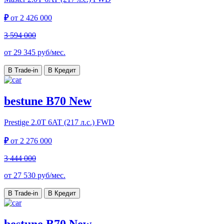
₽
от
2 426 000
3 594 000
от
29 345
руб/мес.
В Trade-in
В Кредит
bestune B70 New
Prestige
2.0T 6AT (217 л.с.) FWD
₽
от
2 276 000
3 444 000
от
27 530
руб/мес.
В Trade-in
В Кредит
bestune B70 New