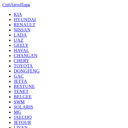
СибАвтоПарк
KIA
HYUNDAI
RENAULT
NISSAN
LADA
UAZ
GEELY
HAVAL
CHANGAN
CHERY
TOYOTA
DONGFENG
GAC
JETTA
BESTUNE
TENET
BELGEE
SWM
SOLARIS
MG
JAECOO
JETOUR
LIVAN