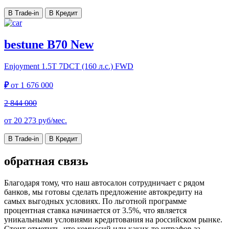
В Trade-in
В Кредит
bestune B70 New
Enjoyment
1.5T 7DCT (160 л.с.) FWD
₽
от
1 676 000
2 844 000
от
20 273
руб/мес.
В Trade-in
В Кредит
обратная связь
Благодаря тому, что наш автосалон сотрудничает с рядом
банков, мы готовы сделать предложение автокредиту на
самых выгодных условиях. По льготной программе
процентная ставка начинается от 3.5%, что является
уникальными условиями кредитования на российском рынке.
Стоит отметить, что комиссий или каких-то штрафов за