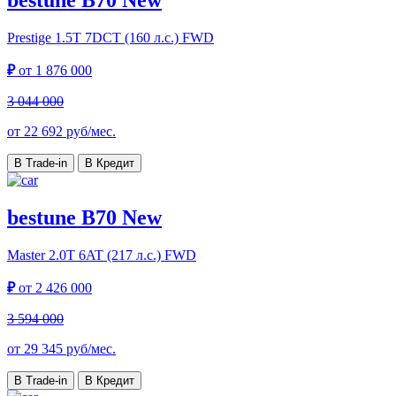
Prestige
1.5T 7DCT (160 л.с.) FWD
₽
от
1 876 000
3 044 000
от
22 692
руб/мес.
В Trade-in
В Кредит
bestune B70 New
Master
2.0T 6AT (217 л.с.) FWD
₽
от
2 426 000
3 594 000
от
29 345
руб/мес.
В Trade-in
В Кредит