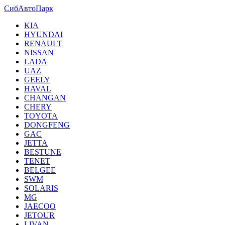
СибАвтоПарк
KIA
HYUNDAI
RENAULT
NISSAN
LADA
UAZ
GEELY
HAVAL
CHANGAN
CHERY
TOYOTA
DONGFENG
GAC
JETTA
BESTUNE
TENET
BELGEE
SWM
SOLARIS
MG
JAECOO
JETOUR
LIVAN