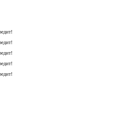
редит!
редит!
редит!
редит!
редит!