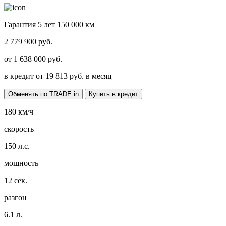
Гарантия 5 лет 150 000 км
2 779 900 руб.
от
1 638 000
руб.
в кредит от
19 813
руб. в месяц
Обменять по TRADE in
Купить в кредит
180
км/ч
скорость
150
л.с.
мощность
12
сек.
разгон
6.1
л.