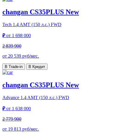
changan CS35PLUS New
Tech
1.4 AMT (150 л.с.) FWD
₽
от
1 698 000
2 839 900
от
20 539
руб/мес.
В Trade-in
В Кредит
changan CS35PLUS New
Advance
1.4 AMT (150 л.с.) FWD
₽
от
1 638 000
2 779 900
от
19 813
руб/мес.