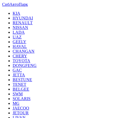
СибАвтоПарк
KIA
HYUNDAI
RENAULT
NISSAN
LADA
UAZ
GEELY
HAVAL
CHANGAN
CHERY
TOYOTA
DONGFENG
GAC
JETTA
BESTUNE
TENET
BELGEE
SWM
SOLARIS
MG
JAECOO
JETOUR
LIVAN