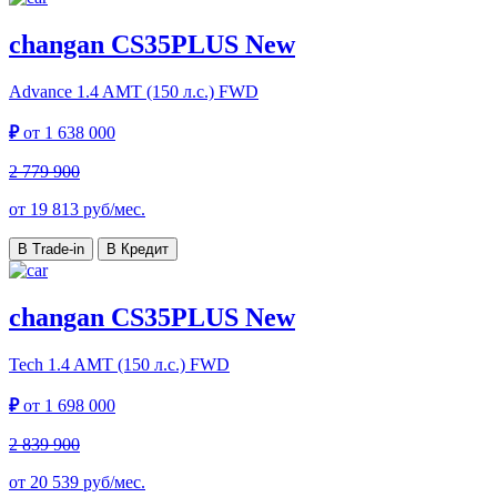
changan CS35PLUS New
Advance
1.4 AMT (150 л.с.) FWD
₽
от
1 638 000
2 779 900
от
19 813
руб/мес.
В Trade-in
В Кредит
changan CS35PLUS New
Tech
1.4 AMT (150 л.с.) FWD
₽
от
1 698 000
2 839 900
от
20 539
руб/мес.