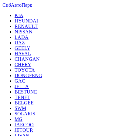
СибАвтоПарк
KIA
HYUNDAI
RENAULT
NISSAN
LADA
UAZ
GEELY
HAVAL
CHANGAN
CHERY
TOYOTA
DONGFENG
GAC
JETTA
BESTUNE
TENET
BELGEE
SWM
SOLARIS
MG
JAECOO
JETOUR
LIVAN