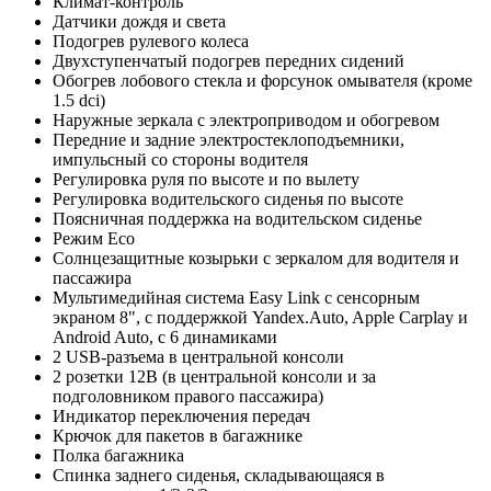
Климат-контроль
Датчики дождя и света
Подогрев рулевого колеса
Двухступенчатый подогрев передних сидений
Обогрев лобового стекла и форсунок омывателя (кроме
1.5 dci)
Наружные зеркала с электроприводом и обогревом
Передние и задние электростеклоподъемники,
импульсный со стороны водителя
Регулировка руля по высоте и по вылету
Регулировка водительского сиденья по высоте
Поясничная поддержка на водительском сиденье
Режим Eco
Солнцезащитные козырьки с зеркалом для водителя и
пассажира
Мультимедийная система Easy Link c сенсорным
экраном 8", с поддержкой Yandex.Auto, Apple Carplay и
Android Auto, с 6 динамиками
2 USB-разъема в центральной консоли
2 розетки 12В (в центральной консоли и за
подголовником правого пассажира)
Индикатор переключения передач
Крючок для пакетов в багажнике
Полка багажника
Спинка заднего сиденья, складывающаяся в