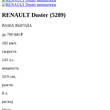
RENAULT Duster (5289)
ВАША ВЫГОДА
до
799 000 ₽
182
км/ч
скорость
143
л.с.
мощность
10.9
сек.
разгон
8
л.
расход
Цвет: