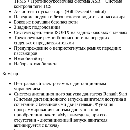
TPMS + Противобуксовочная система ASR + Система
контроля тяги TCS
Ассистент спуска с горы (Hill Descent Control)
Передние подушки безопасности водителя и пассажира
Боковые подушки безопасности
3 задних подголовника
Система креплений ISOFIX на задних боковых сиденьях
Трехточечные ремни безопасности на передних
сиденьях с преднатяжителями
Предупреждение о непристегнутых ремнях передних
пассажиров
Иммобилайзер
Набор автомобилиста
Комфорт
Центральный электрозамок с дистанционным
управлением
Система дистанционного запуска двигателя Renault Start
(Система дистанционного запуска двигателя доступна в
сочетании с бензиновыми двигателями. Функция
программирования системы доступна при
приобретении пакета «Мультимедиа», при его
отсутствии - дистанционный запуск двигателя
активируется с ключа)