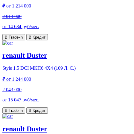
₽
от
1 214 000
2 013 000
от
14 684
руб/мес.
В Trade-in
В Кредит
renault Duster
Style
1.5 DCI МКП6 4Х4 (109 Л. С.)
₽
от
1 244 000
2 043 000
от
15 047
руб/мес.
В Trade-in
В Кредит
renault Duster