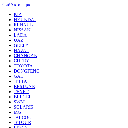
СибАвтоПарк
KIA
HYUNDAI
RENAULT
NISSAN
LADA
UAZ
GEELY
HAVAL
CHANGAN
CHERY
TOYOTA
DONGFENG
GAC
JETTA
BESTUNE
TENET
BELGEE
SWM
SOLARIS
MG
JAECOO
JETOUR
LIVAN