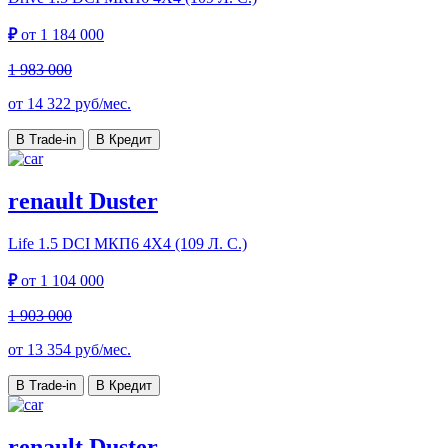
₽
от
1 184 000
1 983 000
от
14 322
руб/мес.
В Trade-in
В Кредит
renault Duster
Life
1.5 DCI МКП6 4Х4 (109 Л. С.)
₽
от
1 104 000
1 903 000
от
13 354
руб/мес.
В Trade-in
В Кредит
renault Duster