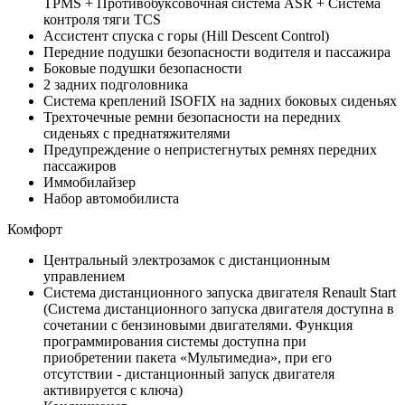
TPMS + Противобуксовочная система ASR + Система
контроля тяги TCS
Ассистент спуска с горы (Hill Descent Control)
Передние подушки безопасности водителя и пассажира
Боковые подушки безопасности
2 задних подголовника
Система креплений ISOFIX на задних боковых сиденьях
Трехточечные ремни безопасности на передних
сиденьях с преднатяжителями
Предупреждение о непристегнутых ремнях передних
пассажиров
Иммобилайзер
Набор автомобилиста
Комфорт
Центральный электрозамок с дистанционным
управлением
Система дистанционного запуска двигателя Renault Start
(Система дистанционного запуска двигателя доступна в
сочетании с бензиновыми двигателями. Функция
программирования системы доступна при
приобретении пакета «Мультимедиа», при его
отсутствии - дистанционный запуск двигателя
активируется с ключа)