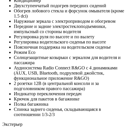
Кондиционер
Двухступенчатый подогрев передних сидений
Обогрев лобового стекла и форсунок омывателя (кроме
1.5 dci)
Наружные зеркала с электроприводом и обогревом
Передние и задние электростеклоподъемники,
импульсный со стороны водителя
Регулировка руля по высоте и по вылету
Регулировка водительского сиденья по высоте
Поясничная поддержка на водительском сиденье
Режим Eco
Солнцезащитные козырьки с зеркалом для водителя и
пассажира
Аудиосистема Radio Connect R&GO с 4 динамиками
(AUX, USB, Bluetooth, подрулевой джойстик,
функциональное приложение R&GO)
2 розетки 12В (в центральной консоли и за
подголовником правого пассажира)
Индикатор переключения передач
Крючок для пакетов в багажнике
Полка багажника
Спинка заднего сиденья, складывающаяся в
соотношении 1/3-2/3
Экстерьер