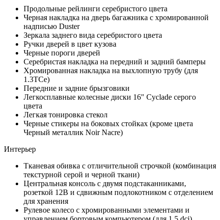
Продольные рейлинги серебристого цвета
Черная накладка на дверь багажника с хромированной
надписью Duster
Зеркала заднего вида серебристого цвета
Ручки дверей в цвет кузова
Черные пороги дверей
Серебристая накладка на передний и задний бамперы
Хромированная накладка на выхлопную трубу (для
1.3TCe)
Передние и задние брызговики
Легкосплавные колесные диски 16" Cyclade серого
цвета
Легкая тонировка стекол
Черные стикеры на боковых стойках (кроме цвета
Черный металлик Noir Nacre)
Интерьер
Тканевая обивка с отличительной строчкой (комбинация
текстурной серой и черной ткани)
Центральная консоль с двумя подстаканниками,
розеткой 12В и сдвижным подлокотником с отделением
для хранения
Рулевое колесо с хромированными элементами и
управлением бортовым компьютером (для 1.5 dci)