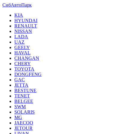
СибАвтоПарк
KIA
HYUNDAI
RENAULT
NISSAN
LADA
UAZ
GEELY
HAVAL
CHANGAN
CHERY
TOYOTA
DONGFENG
GAC
JETTA
BESTUNE
TENET
BELGEE
SWM
SOLARIS
MG
JAECOO
JETOUR
LIVAN